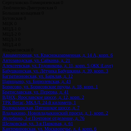
Серпуховско-Тимирязевская
0
Люблинско-Дмитровская
0
Большая кольцевая
0
Бутовская
0
МЦК
0
МЦД-1
0
МЦД-2
0
МЦД-3
0
МЦД-4
0
Некрасовская
0
Авиамоторная, ул. Красноказарменная, д. 14 А, корп. 6
Автозаводская, ул. Сайкина, д. 21
Алексеевская, ул. Годовикова, д. 11, корп. 5 (ЖК iLove)
Бабушкинская, ул. Лётчика Бабушкина, д. 39, корп. 3
Багратионовская, ул. Барклая, д. 12
Царицыно, ул. Бирюлевская, д. 43
Борисово, ул. Борисовские пруды, д. 18, корп. 1
Братиславская, ул. Перерва, д. 41
ВДНХ, Ярославское шоссе, д. 12, корп. 2
ТРК Вегас, МКАД, 24-й километр, 1
Волоколамская, Пятницкое шоссе, д. 7
Владыкино, Нововладыкинский проезд, д. 1, корп. 2
Жулебино, 3-е Почтовое отделение, д. 76
Щелковская, ул. 3-я Парковая, д. 61
Кантемировская, ул. Москворечье, д. 4, корп. 6