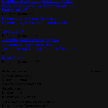
Красногорск, ТЦ Ёлка, ул. Ленина, д. 26 А
ЖК Ильинские луга, ул. Архангельская, д. 6
Красноярск
(2)
Найдено филиалов: 2
Красноярск, ул. Карла Маркса, д. 34
Красноярск, ул. Елены Стасовой, д. 48б
Л
Люберцы
(3)
Найдено филиалов: 3
Люберцы, проспект Победы, д. 14
Люберцы, ул. Дружбы, д. 11/26
Томилино, мкр. Птицефабрика, д. 35, корп. 3
М
Москва
(37)
Найдено филиалов: 37
Выберите линию:
Отмена
Сокольническая
0
Замоскворецкая
0
Арбатско-Покровская
0
Филёвская
0
Кольцевая
0
Калужско-Рижская
0
Таганско-Краснопресненская
0
Калининско-Солнцевская
0