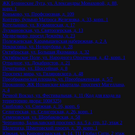
ЖК Бунинские Луга, ул. Александры Монаховой, д. 88,
корп. 1
Коньково, ул. Профсоюзная, д. 109
Коптево, бульвар Матроса Железняка, д. 33, корп. 1
Котельники, ул. Кузьминская, д. 17
Лухмановская, ул. Святоозерская, д. 13
Медведково, проезд Дежнёва, д. 23
Полежаевская, Карамышевская набережная, д. 2 А
Некрасовка, ул. Недорубова, д. 28
Октябрьская, ул. Большая Якиманка, д. 32
Октябрьское Поле, ул. Народного Ополчения, д. 42, корп. 1
Отрадное, ул. Декабристов, д. 21
Печатники, ул. Шоссейная, д. 8
Проспект мира, ул. Гиляровского, д. 48
Преображенская площадь, ул. Преображенская, д. 5/7
Прокшино, ЖК Испанские кварталы, проспект Магеллана,
д. 4
Речной Вокзал, ул. Фестивальная, д. 11 (Код для входа на
территорию двора: 100#325)
Свиблово, ул. Снежная, д. 16, корп. 6
Селигерская, ул. Селигерская, д. 26, корп. 1
Семеновская, ул. Щербаковская, д. 58
Чертаново, Балаклавский проспект, вл. 5 а, стр. 12, этаж 2
Шелепиха, Шмитовский проезд, д. 39, корп. 1
Южная, ул. Кировоградская, д. 14, ТЦ Глобал Сити, 2 этаж