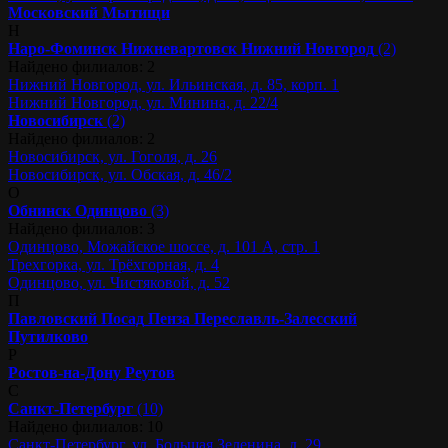
Московский
Мытищи
Н
Наро-Фоминск
Нижневартовск
Нижний Новгород
(2)
Найдено филиалов: 2
Нижний Новгород, ул. Ильинская, д. 85, корп. 1
Нижний Новгород, ул. Минина, д. 22/4
Новосибирск
(2)
Найдено филиалов: 2
Новосибирск, ул. Гоголя, д. 26
Новосибирск, ул. Обская, д. 46/2
О
Обнинск
Одинцово
(3)
Найдено филиалов: 3
Одинцово, Можайское шоссе, д. 101 А, стр. 1
Трехгорка, ул. Трёхгорная, д. 4
Одинцово, ул. Чистяковой, д. 52
П
Павловский Посад
Пенза
Переславль-Залесский
Путилково
Р
Ростов-на-Дону
Реутов
С
Санкт-Петербург
(10)
Найдено филиалов: 10
Санкт-Петербург, ул. Большая Зеленина, д. 29