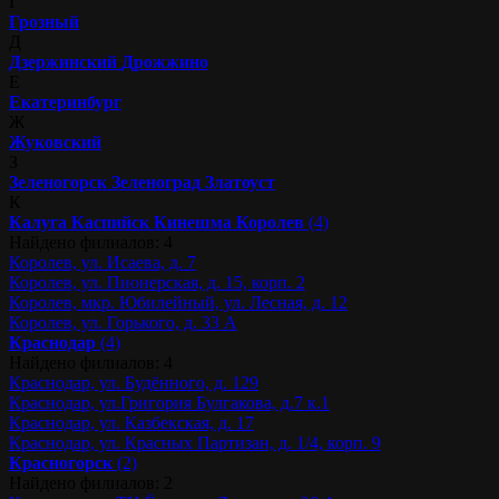
Г
Грозный
Д
Дзержинский
Дрожжино
Е
Екатеринбург
Ж
Жуковский
З
Зеленогорск
Зеленоград
Златоуст
К
Калуга
Каспийск
Кинешма
Королев
(4)
Найдено филиалов: 4
Королев, ул. Исаева, д. 7
Королев, ул. Пионерская, д. 15, корп. 2
Королев, мкр. Юбилейный, ул. Лесная, д. 12
Королев, ул. Горького, д. 33 А
Краснодар
(4)
Найдено филиалов: 4
Краснодар, ул. Будённого, д. 129
Краснодар, ул.Григория Булгакова, д.7 к.1
Краснодар, ул. Казбекская, д. 17
Краснодар, ул. Красных Партизан, д. 1/4, корп. 9
Красногорск
(2)
Найдено филиалов: 2