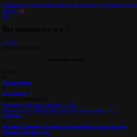
Выберите город
Франшиза
Вакансии в команду
Академия Барбе
YOUT
VK
GO
Вы находитесь в г.
?
Да
Нет
Не выбирать город
Выберите город
Россия
А
Александров
Б
Балашиха
(2)
Найдено филиалов: 2
Балашиха, проспект Ленина, д. 23/5
Балашиха, мкр. Новое Павлино, Косинское шоссе, д. 7
Боброво
В
Великий Новгород
Видное
Владимир
Волгоград
Вологда
Воронеж
Воскресенск