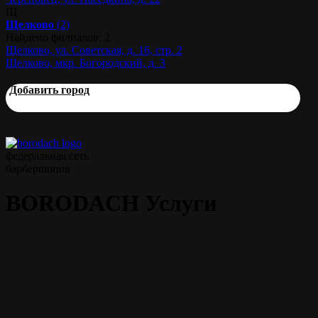
Щ
Щелково
(2)
Найдено филиалов: 2
Щелково, ул. Советская, д. 16, стр. 2
Щелково, мкр. Богородский, д. 3
Добавить город
федеральная сеть
барбершопов
BORODACH Услуги
Мужская стрижка
45 мин.
от 1000 р.
Моделирование бороды
45 мин.
от 700 р.
Классическая стрижка
60 мин.
от 1300 р.
ножницами