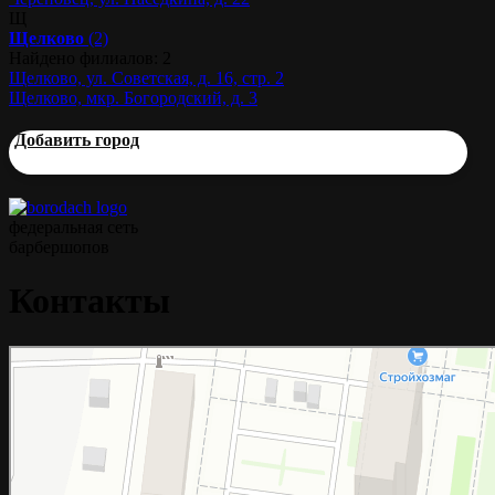
Щ
Щелково
(2)
Найдено филиалов: 2
Щелково, ул. Советская, д. 16, стр. 2
Щелково, мкр. Богородский, д. 3
Добавить город
федеральная сеть
барбершопов
Контакты