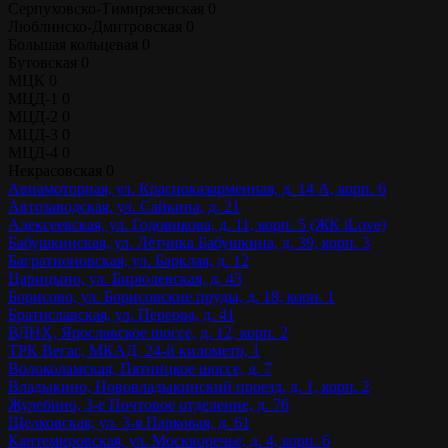
Серпуховско-Тимирязевская
0
Люблинско-Дмитровская
0
Большая кольцевая
0
Бутовская
0
МЦК
0
МЦД-1
0
МЦД-2
0
МЦД-3
0
МЦД-4
0
Некрасовская
0
Авиамоторная, ул. Красноказарменная, д. 14 А, корп. 6
Автозаводская, ул. Сайкина, д. 21
Алексеевская, ул. Годовикова, д. 11, корп. 5 (ЖК iLove)
Бабушкинская, ул. Лётчика Бабушкина, д. 39, корп. 3
Багратионовская, ул. Барклая, д. 12
Царицыно, ул. Бирюлевская, д. 43
Борисово, ул. Борисовские пруды, д. 18, корп. 1
Братиславская, ул. Перерва, д. 41
ВДНХ, Ярославское шоссе, д. 12, корп. 2
ТРК Вегас, МКАД, 24-й километр, 1
Волоколамская, Пятницкое шоссе, д. 7
Владыкино, Нововладыкинский проезд, д. 1, корп. 2
Жулебино, 3-е Почтовое отделение, д. 76
Щелковская, ул. 3-я Парковая, д. 61
Кантемировская, ул. Москворечье, д. 4, корп. 6