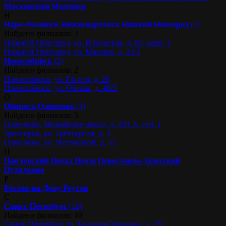
Московский
Мытищи
Н
Наро-Фоминск
Нижневартовск
Нижний Новгород
(2)
Найдено филиалов: 2
Нижний Новгород, ул. Ильинская, д. 85, корп. 1
Нижний Новгород, ул. Минина, д. 22/4
Новосибирск
(2)
Найдено филиалов: 2
Новосибирск, ул. Гоголя, д. 26
Новосибирск, ул. Обская, д. 46/2
О
Обнинск
Одинцово
(3)
Найдено филиалов: 3
Одинцово, Можайское шоссе, д. 101 А, стр. 1
Трехгорка, ул. Трёхгорная, д. 4
Одинцово, ул. Чистяковой, д. 52
П
Павловский Посад
Пенза
Переславль-Залесский
Путилково
Р
Ростов-на-Дону
Реутов
С
Санкт-Петербург
(10)
Найдено филиалов: 10
Санкт-Петербург, ул. Большая Зеленина, д. 29