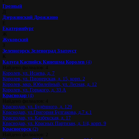
Г
Грозный
Д
Дзержинский
Дрожжино
Е
Екатеринбург
Ж
Жуковский
З
Зеленогорск
Зеленоград
Златоуст
К
Калуга
Каспийск
Кинешма
Королев
(4)
Найдено филиалов: 4
Королев, ул. Исаева, д. 7
Королев, ул. Пионерская, д. 15, корп. 2
Королев, мкр. Юбилейный, ул. Лесная, д. 12
Королев, ул. Горького, д. 33 А
Краснодар
(4)
Найдено филиалов: 4
Краснодар, ул. Будённого, д. 129
Краснодар, ул.Григория Булгакова, д.7 к.1
Краснодар, ул. Казбекская, д. 17
Краснодар, ул. Красных Партизан, д. 1/4, корп. 9
Красногорск
(2)
Найдено филиалов: 2