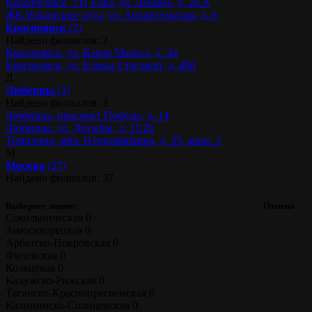
Красногорск, ТЦ Ёлка, ул. Ленина, д. 26 А
ЖК Ильинские луга, ул. Архангельская, д. 6
Красноярск
(2)
Найдено филиалов: 2
Красноярск, ул. Карла Маркса, д. 34
Красноярск, ул. Елены Стасовой, д. 48б
Л
Люберцы
(3)
Найдено филиалов: 3
Люберцы, проспект Победы, д. 14
Люберцы, ул. Дружбы, д. 11/26
Томилино, мкр. Птицефабрика, д. 35, корп. 3
М
Москва
(37)
Найдено филиалов: 37
Выберите линию:
Отмена
Сокольническая
0
Замоскворецкая
0
Арбатско-Покровская
0
Филёвская
0
Кольцевая
0
Калужско-Рижская
0
Таганско-Краснопресненская
0
Калининско-Солнцевская
0