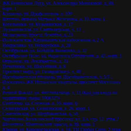
ЖК Бунинские Луга, ул. Александры Монаховой, д. 88,
корп. 1
Коньково, ул. Профсоюзная, д. 109
Коптево, бульвар Матроса Железняка, д. 33, корп. 1
Котельники, ул. Кузьминская, д. 17
Лухмановская, ул. Святоозерская, д. 13
Медведково, проезд Дежнёва, д. 23
Полежаевская, Карамышевская набережная, д. 2 А
Некрасовка, ул. Недорубова, д. 28
Октябрьская, ул. Большая Якиманка, д. 32
Октябрьское Поле, ул. Народного Ополчения, д. 42, корп. 1
Отрадное, ул. Декабристов, д. 21
Печатники, ул. Шоссейная, д. 8
Проспект мира, ул. Гиляровского, д. 48
Преображенская площадь, ул. Преображенская, д. 5/7
Прокшино, ЖК Испанские кварталы, проспект Магеллана,
д. 4
Речной Вокзал, ул. Фестивальная, д. 11 (Код для входа на
территорию двора: 100#325)
Свиблово, ул. Снежная, д. 16, корп. 6
Селигерская, ул. Селигерская, д. 26, корп. 1
Семеновская, ул. Щербаковская, д. 58
Чертаново, Балаклавский проспект, вл. 5 а, стр. 12, этаж 2
Шелепиха, Шмитовский проезд, д. 39, корп. 1
Южная, ул. Кировоградская, д. 14, ТЦ Глобал Сити, 2 этаж