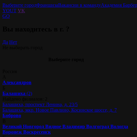
Выберите город
Франшиза
Вакансии в команду
Академия Барбе
YOUT
VK
GO
Вы находитесь в г.
?
Да
Нет
Не выбирать город
Выберите город
Россия
А
Александров
Б
Балашиха
(2)
Найдено филиалов: 2
Балашиха, проспект Ленина, д. 23/5
Балашиха, мкр. Новое Павлино, Косинское шоссе, д. 7
Боброво
В
Великий Новгород
Видное
Владимир
Волгоград
Вологда
Воронеж
Воскресенск